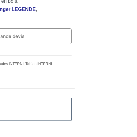
 en bois,
manger LEGENDE
,
,
ande devis
autes INTERNI
,
Tables INTERNI