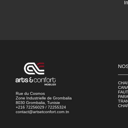
I
NOS
CHAI
CAN
FAUT
Rue du Cosmos
PAR
Zone Industrielle de Grombalia
TRAN
8030 Grombalia, Tunisie
CHA
+216 72256029 / 72255324
contact@artsetconfort.com.tn